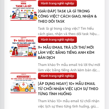
Hành trang nghề nghiệp
[GIẢI ĐÁP] TASK LÀ GÌ TRONG
CÔNG VIỆC? CÁCH GIAO, NHẬN &
THEO DÕI TASK
Task là gì trong công việc? Tìm hiểu
cách giao, nhận và theo dõi task hiệu
quả, giúp bạn q...
Hành trang nghề nghiệp
9+ MẪU EMAIL TRẢ LỜI THƯ MỜI
LÀM VIỆC BẰNG TIẾNG ANH KÈM
BẢN DỊCH
Tham khảo 9+ mẫu email trả lời thư mời
làm việc bằng tiếng Anh kèm bản dịch,
giúp bạn phản...
Hành trang nghề nghiệp
[ÁP DỤNG NGAY] 10+ MẪU EMAIL
TỪ CHỐI NHẬN VIỆC LỊCH SỰ THEO
TỪNG TÌNH HUỐNG
Tham khảo 10+ mẫu email từ chối nhận
việc lịch sự theo từng tình huống, giúp