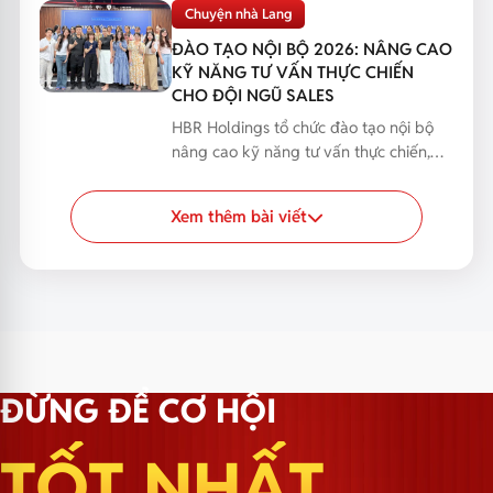
bạn phản hồi...
Chuyện nhà Lang
ĐÀO TẠO NỘI BỘ 2026: NÂNG CAO
KỸ NĂNG TƯ VẤN THỰC CHIẾN
CHO ĐỘI NGŨ SALES
HBR Holdings tổ chức đào tạo nội bộ
nâng cao kỹ năng tư vấn thực chiến,
giúp đội ngũ Sales...
Xem thêm bài viết
ĐỪNG ĐỂ CƠ HỘI
TỐT NHẤT