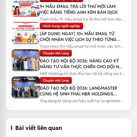
9+ MẪU EMAIL TRẢ LỜI THƯ MỜI LÀM
VIỆC BẰNG TIẾNG ANH KÈM BẢN DỊCH
Tham khảo 9+ mẫu email trả lời thư mời làm việc
bằng tiếng Anh kèm bản...
Hành trang nghề nghiệp
[ÁP DỤNG NGAY] 10+ MẪU EMAIL TỪ
CHỐI NHẬN VIỆC LỊCH SỰ THEO TỪNG
TÌNH HUỐNG
Tham khảo 10+ mẫu email từ chối nhận việc lịch sự
theo từng tình huống...
Chuyện nhà Lang
ĐÀO TẠO NỘI BỘ 2026: NÂNG CAO KỸ
NĂNG TƯ VẤN THỰC CHIẾN CHO ĐỘI NGŨ
SALES
HBR Holdings tổ chức đào tạo nội bộ nâng cao kỹ
năng tư vấn thực chiến...
Chuyện nhà Lang
ĐÀO TẠO NỘI BỘ 2026: LANGMASTER
CÙNG HỆ SINH THÁI HBR HOLDINGS
NÂNG CAO NĂNG LỰC ỨNG DỤNG AI
Ứng dụng AI nâng cao hiệu suất tại Langmaster
qua chương trình đào tạo...
Bài viết liên quan