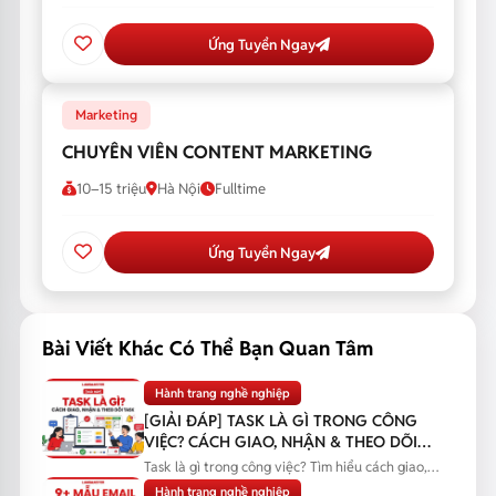
Ứng Tuyển Ngay
Marketing
CHUYÊN VIÊN CONTENT MARKETING
10–15 triệu
Hà Nội
Fulltime
Ứng Tuyển Ngay
Bài Viết Khác Có Thể Bạn Quan Tâm
Hành trang nghề nghiệp
[GIẢI ĐÁP] TASK LÀ GÌ TRONG CÔNG
VIỆC? CÁCH GIAO, NHẬN & THEO DÕI
TASK
Task là gì trong công việc? Tìm hiểu cách giao,
nhận và theo dõi task...
Hành trang nghề nghiệp