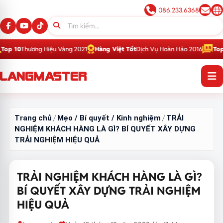
086.233.6368
Hiệu Vàng 2021
Hàng Việt Tốt
Dịch Vụ Hoàn Hảo 2016
Top 1
Thương Hiệu 
Trang chủ
Mẹo / Bí quyết / Kinh nghiệm
TRẢI
/
/
NGHIỆM KHÁCH HÀNG LÀ GÌ? BÍ QUYẾT XÂY DỰNG
TRẢI NGHIỆM HIỆU QUẢ
TRẢI NGHIỆM KHÁCH HÀNG LÀ GÌ?
BÍ QUYẾT XÂY DỰNG TRẢI NGHIỆM
HIỆU QUẢ