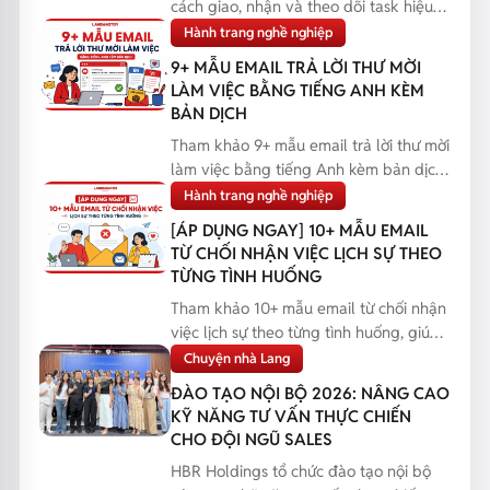
cách giao, nhận và theo dõi task hiệu
quả, giúp bạn q...
Hành trang nghề nghiệp
9+ MẪU EMAIL TRẢ LỜI THƯ MỜI
LÀM VIỆC BẰNG TIẾNG ANH KÈM
BẢN DỊCH
Tham khảo 9+ mẫu email trả lời thư mời
làm việc bằng tiếng Anh kèm bản dịch,
giúp bạn phản...
Hành trang nghề nghiệp
[ÁP DỤNG NGAY] 10+ MẪU EMAIL
TỪ CHỐI NHẬN VIỆC LỊCH SỰ THEO
TỪNG TÌNH HUỐNG
Tham khảo 10+ mẫu email từ chối nhận
việc lịch sự theo từng tình huống, giúp
bạn phản hồi...
Chuyện nhà Lang
ĐÀO TẠO NỘI BỘ 2026: NÂNG CAO
KỸ NĂNG TƯ VẤN THỰC CHIẾN
CHO ĐỘI NGŨ SALES
HBR Holdings tổ chức đào tạo nội bộ