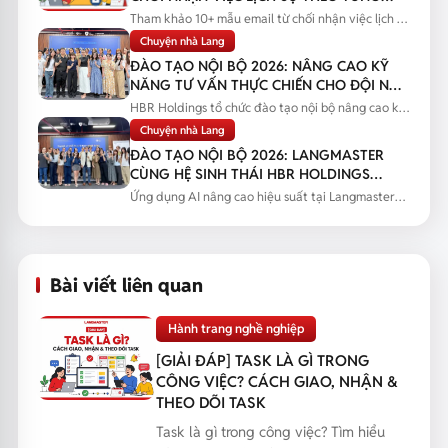
TÌNH HUỐNG
Tham khảo 10+ mẫu email từ chối nhận việc lịch sự
theo từng tình huống...
Chuyện nhà Lang
ĐÀO TẠO NỘI BỘ 2026: NÂNG CAO KỸ
NĂNG TƯ VẤN THỰC CHIẾN CHO ĐỘI NGŨ
SALES
HBR Holdings tổ chức đào tạo nội bộ nâng cao kỹ
năng tư vấn thực chiến...
Chuyện nhà Lang
ĐÀO TẠO NỘI BỘ 2026: LANGMASTER
CÙNG HỆ SINH THÁI HBR HOLDINGS
NÂNG CAO NĂNG LỰC ỨNG DỤNG AI
Ứng dụng AI nâng cao hiệu suất tại Langmaster
qua chương trình đào tạo...
Bài viết liên quan
Hành trang nghề nghiệp
[GIẢI ĐÁP] TASK LÀ GÌ TRONG
CÔNG VIỆC? CÁCH GIAO, NHẬN &
THEO DÕI TASK
Task là gì trong công việc? Tìm hiểu