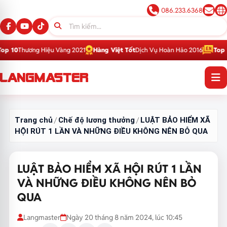
086.233.6368
 Hiệu Vàng 2021
Hàng Việt Tốt
Dịch Vụ Hoàn Hảo 2016
Top 1
Thương Hiệu
Trang chủ
Chế độ lương thưởng
LUẬT BẢO HIỂM XÃ
/
/
HỘI RÚT 1 LẦN VÀ NHỮNG ĐIỀU KHÔNG NÊN BỎ QUA
LUẬT BẢO HIỂM XÃ HỘI RÚT 1 LẦN
VÀ NHỮNG ĐIỀU KHÔNG NÊN BỎ
QUA
Langmaster
Ngày 20 tháng 8 năm 2024, lúc 10:45