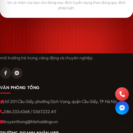
tin cá nhân của bạn cho đúng mục đích tuyển dụng theo đúng quy định
pháp luật.
Langmaster — trải thảm đỏ, đón nhân tài. Cùng kiến tạo sự nghiệp trong
môi trường trẻ trung, năng động và chuyên nghiệp.
VĂN PHÒNG TỔNG
Số 201 Cầu Giấy, phường Dịch Vọng, quận Cầu Giấy, TP Hà Nội
086.233.6368 / 0367.222.411
truyenthong@hbrholdings.vn
TRƯỜNG DOANH NHÂN HBR