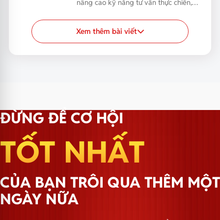
nâng cao kỹ năng tư vấn thực chiến,
giúp đội ngũ Sales...
Xem thêm bài viết
ĐỪNG ĐỂ CƠ HỘI
TỐT NHẤT
CỦA BẠN TRÔI QUA THÊM MỘT
NGÀY NỮA