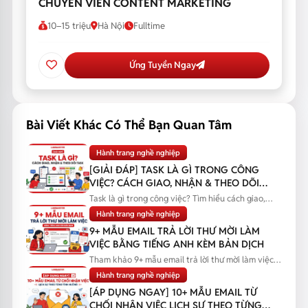
CHUYÊN VIÊN CONTENT MARKETING
10–15 triệu
Hà Nội
Fulltime
Ứng Tuyển Ngay
Bài Viết Khác Có Thể Bạn Quan Tâm
Hành trang nghề nghiệp
[GIẢI ĐÁP] TASK LÀ GÌ TRONG CÔNG
VIỆC? CÁCH GIAO, NHẬN & THEO DÕI
TASK
Task là gì trong công việc? Tìm hiểu cách giao,
nhận và theo dõi task...
Hành trang nghề nghiệp
9+ MẪU EMAIL TRẢ LỜI THƯ MỜI LÀM
VIỆC BẰNG TIẾNG ANH KÈM BẢN DỊCH
Tham khảo 9+ mẫu email trả lời thư mời làm việc
bằng tiếng Anh kèm bản...
Hành trang nghề nghiệp
[ÁP DỤNG NGAY] 10+ MẪU EMAIL TỪ
CHỐI NHẬN VIỆC LỊCH SỰ THEO TỪNG