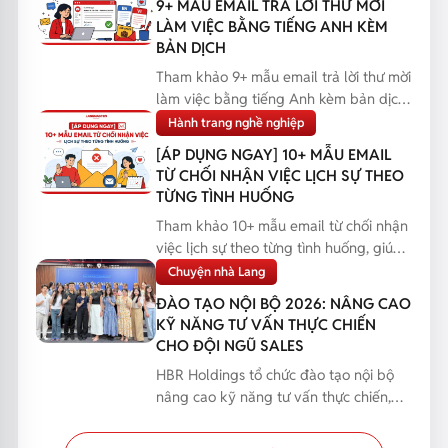
9+ MẪU EMAIL TRẢ LỜI THƯ MỜI
LÀM VIỆC BẰNG TIẾNG ANH KÈM
BẢN DỊCH
Tham khảo 9+ mẫu email trả lời thư mời
làm việc bằng tiếng Anh kèm bản dịch,
giúp bạn phản...
Hành trang nghề nghiệp
[ÁP DỤNG NGAY] 10+ MẪU EMAIL
TỪ CHỐI NHẬN VIỆC LỊCH SỰ THEO
TỪNG TÌNH HUỐNG
Tham khảo 10+ mẫu email từ chối nhận
việc lịch sự theo từng tình huống, giúp
bạn phản hồi...
Chuyện nhà Lang
ĐÀO TẠO NỘI BỘ 2026: NÂNG CAO
KỸ NĂNG TƯ VẤN THỰC CHIẾN
CHO ĐỘI NGŨ SALES
HBR Holdings tổ chức đào tạo nội bộ
nâng cao kỹ năng tư vấn thực chiến,
giúp đội ngũ Sales...