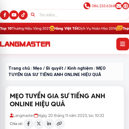
086.233.6368
g Hiệu Vàng 2021
Hàng Việt Tốt
Dịch Vụ Hoàn Hảo 2016
Top 1
Thương Hiệ
Trang chủ
Mẹo / Bí quyết / Kinh nghiệm
MẸO
/
/
TUYỂN GIA SƯ TIẾNG ANH ONLINE HIỆU QUẢ
MẸO TUYỂN GIA SƯ TIẾNG ANH
ONLINE HIỆU QUẢ
Langmaster
Ngày 20 tháng 11 năm 2023, lúc 10:32
Chia sẻ: