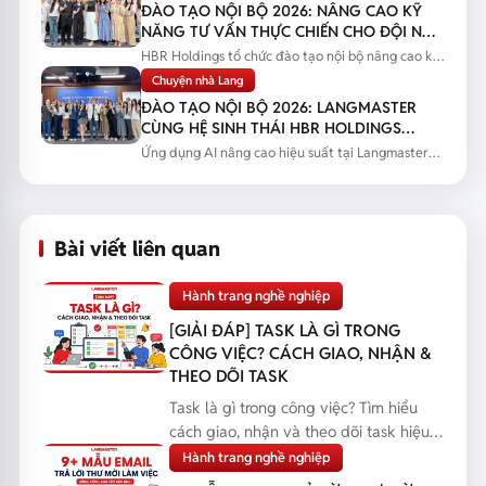
ĐÀO TẠO NỘI BỘ 2026: NÂNG CAO KỸ
NĂNG TƯ VẤN THỰC CHIẾN CHO ĐỘI NGŨ
SALES
HBR Holdings tổ chức đào tạo nội bộ nâng cao kỹ
năng tư vấn thực chiến...
Chuyện nhà Lang
ĐÀO TẠO NỘI BỘ 2026: LANGMASTER
CÙNG HỆ SINH THÁI HBR HOLDINGS
NÂNG CAO NĂNG LỰC ỨNG DỤNG AI
Ứng dụng AI nâng cao hiệu suất tại Langmaster
qua chương trình đào tạo...
Bài viết liên quan
Hành trang nghề nghiệp
[GIẢI ĐÁP] TASK LÀ GÌ TRONG
CÔNG VIỆC? CÁCH GIAO, NHẬN &
THEO DÕI TASK
Task là gì trong công việc? Tìm hiểu
cách giao, nhận và theo dõi task hiệu
quả, giúp bạn q...
Hành trang nghề nghiệp