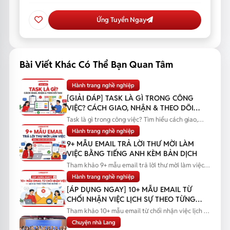
Ứng Tuyển Ngay
Bài Viết Khác Có Thể Bạn Quan Tâm
Hành trang nghề nghiệp
[GIẢI ĐÁP] TASK LÀ GÌ TRONG CÔNG
VIỆC? CÁCH GIAO, NHẬN & THEO DÕI
TASK
Task là gì trong công việc? Tìm hiểu cách giao,
nhận và theo dõi task...
Hành trang nghề nghiệp
9+ MẪU EMAIL TRẢ LỜI THƯ MỜI LÀM
VIỆC BẰNG TIẾNG ANH KÈM BẢN DỊCH
Tham khảo 9+ mẫu email trả lời thư mời làm việc
bằng tiếng Anh kèm bản...
Hành trang nghề nghiệp
[ÁP DỤNG NGAY] 10+ MẪU EMAIL TỪ
CHỐI NHẬN VIỆC LỊCH SỰ THEO TỪNG
TÌNH HUỐNG
Tham khảo 10+ mẫu email từ chối nhận việc lịch sự
theo từng tình huống...
Chuyện nhà Lang