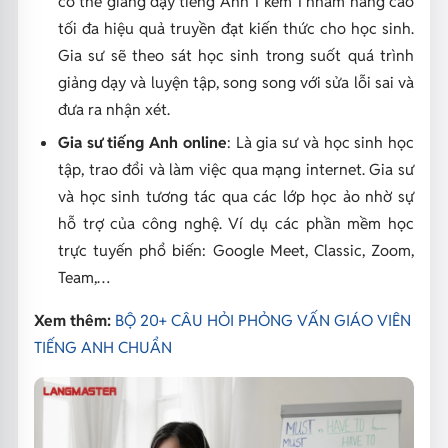
có thể giảng dạy tiếng Anh 1 kèm 1 nhằm nâng cao
tối đa hiệu quả truyền đạt kiến thức cho học sinh.
Gia sư sẽ theo sát học sinh trong suốt quá trình
giảng dạy và luyện tập, song song với sửa lỗi sai và
đưa ra nhận xét.
Gia sư tiếng Anh online
: Là gia sư và học sinh học
tập, trao đổi và làm việc qua mạng internet. Gia sư
và học sinh tương tác qua các lớp học ảo nhờ sự
hỗ trợ của công nghệ. Ví dụ các phần mềm học
trực tuyến phổ biến: Google Meet, Classic, Zoom,
Team,…
Xem thêm:
BỘ 20+ CÂU HỎI PHỎNG VẤN GIÁO VIÊN
TIẾNG ANH CHUẨN