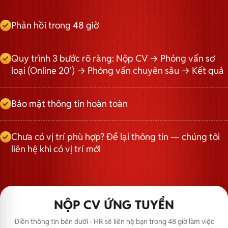
Phản hồi trong 48 giờ
Quy trình 3 bước rõ ràng: Nộp CV → Phỏng vấn sơ
loại (Online 20') → Phỏng vấn chuyên sâu → Kết quả
Bảo mật thông tin hoàn toàn
Chưa có vị trí phù hợp? Để lại thông tin — chúng tôi
liên hệ khi có vị trí mới
NỘP CV ỨNG TUYỂN
Điền thông tin bên dưới - HR sẽ liên hệ bạn trong 48 giờ làm việc