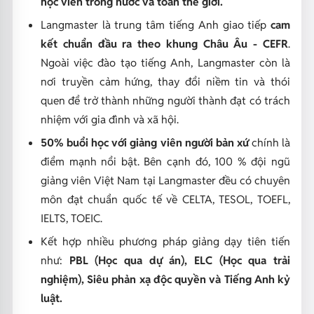
học viên trong nước và toàn thế giới.
Langmaster là trung tâm tiếng Anh giao tiếp
cam
kết chuẩn đầu ra theo khung Châu Âu - CEFR
.
Ngoài việc đào tạo tiếng Anh, Langmaster còn là
nơi truyền cảm hứng, thay đổi niềm tin và thói
quen để trở thành những người thành đạt có trách
nhiệm với gia đình và xã hội.
50% buổi học với giảng viên người bản xứ
chính là
điểm mạnh nổi bật. Bên cạnh đó, 100 % đội ngũ
giảng viên Việt Nam tại Langmaster đều có chuyên
môn đạt chuẩn quốc tế về CELTA, TESOL, TOEFL,
IELTS, TOEIC.
Kết hợp nhiều phương pháp giảng dạy tiên tiến
như:
PBL (Học qua dự án), ELC (Học qua trải
nghiệm), Siêu phản xạ độc quyền và Tiếng Anh kỷ
luật.