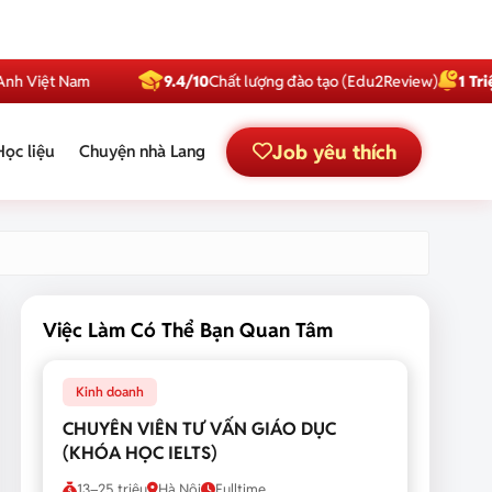
t Nam
9.4/10
Chất lượng đào tạo (Edu2Review)
1 Triệu
Subsc
Job yêu thích
Học liệu
Chuyện nhà Lang
Việc Làm Có Thể Bạn Quan Tâm
Kinh doanh
CHUYÊN VIÊN TƯ VẤN GIÁO DỤC
(KHÓA HỌC IELTS)
13–25 triệu
Hà Nội
Fulltime