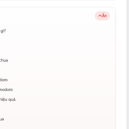
Ẩn
gì?
chua
doro
omodoro
hiệu quả
hua