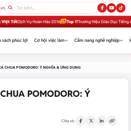
.vn
ốt
Dịch Vụ Hoàn Hảo 2016
Top 1
Thương Hiệu Giáo Dục Tiếng Anh Việ
 sách phúc lợi
Cơ hội việc làm
Cẩm nang nghề nghiệp
À CHUA POMODORO: Ý NGHĨA & ỨNG DỤNG
 CHUA POMODORO: Ý
Chia sẻ: