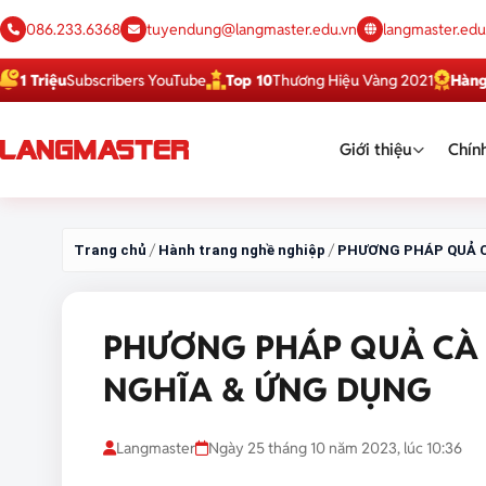
086.233.6368
tuyendung@langmaster.edu.vn
langmaster.edu
ệu
Subscribers YouTube
Top 10
Thương Hiệu Vàng 2021
Hàng Việt T
Giới thiệu
Chính
/
/
Trang chủ
Hành trang nghề nghiệp
PHƯƠNG PHÁP QUẢ C
PHƯƠNG PHÁP QUẢ CÀ
NGHĨA & ỨNG DỤNG
Langmaster
Ngày 25 tháng 10 năm 2023, lúc 10:36