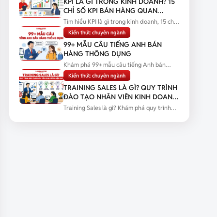
KPI LÀ GÌ TRONG KINH DOANH? 15
CHỈ SỐ KPI BÁN HÀNG QUAN
TRỌNG
Tìm hiểu KPI là gì trong kinh doanh, 15 chỉ
số KPI bán hàng quan trọng...
Kiến thức chuyên ngành
99+ MẪU CÂU TIẾNG ANH BÁN
HÀNG THÔNG DỤNG
Khám phá 99+ mẫu câu tiếng Anh bán
hàng thông dụng kèm tình huống thực...
Kiến thức chuyên ngành
TRAINING SALES LÀ GÌ? QUY TRÌNH
ĐÀO TẠO NHÂN VIÊN KINH DOANH
HIỆU QUẢ
Training Sales là gì? Khám phá quy trình
đào tạo nhân viên kinh doanh...