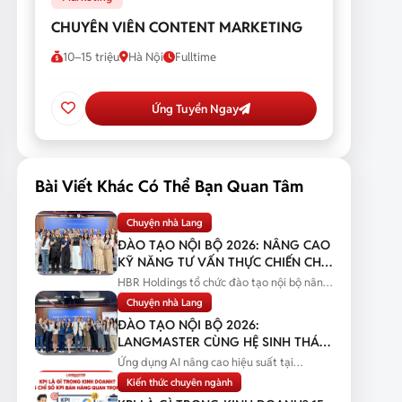
CHUYÊN VIÊN CONTENT MARKETING
10–15 triệu
Hà Nội
Fulltime
Ứng Tuyển Ngay
Bài Viết Khác Có Thể Bạn Quan Tâm
Chuyện nhà Lang
ĐÀO TẠO NỘI BỘ 2026: NÂNG CAO
KỸ NĂNG TƯ VẤN THỰC CHIẾN CHO
ĐỘI NGŨ SALES
HBR Holdings tổ chức đào tạo nội bộ nâng
cao kỹ năng tư vấn thực chiến...
Chuyện nhà Lang
ĐÀO TẠO NỘI BỘ 2026:
LANGMASTER CÙNG HỆ SINH THÁI
HBR HOLDINGS NÂNG CAO NĂNG
Ứng dụng AI nâng cao hiệu suất tại
LỰC ỨNG DỤNG AI
Langmaster qua chương trình đào tạo...
Kiến thức chuyên ngành