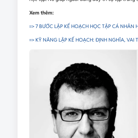
Xem thêm:
=> 7 BƯỚC LẬP KẾ HOẠCH HỌC TẬP CÁ NHÂN 
=> KỸ NĂNG LẬP KẾ HOẠCH: ĐỊNH NGHĨA, VAI 