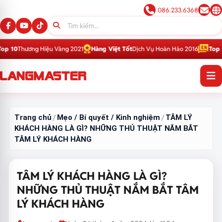
086.233.6368
iệu Vàng 2021
Hàng Việt Tốt
Dịch Vụ Hoàn Hảo 2016
Top 1
Thương Hiệu G
Trang chủ
Mẹo / Bí quyết / Kinh nghiệm
TÂM LÝ
/
/
KHÁCH HÀNG LÀ GÌ? NHỮNG THỦ THUẬT NẮM BẮT
TÂM LÝ KHÁCH HÀNG
TÂM LÝ KHÁCH HÀNG LÀ GÌ?
NHỮNG THỦ THUẬT NẮM BẮT TÂM
LÝ KHÁCH HÀNG