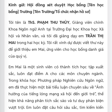
Kính gửi: Hội đồng xét duyệt Học bổng [Tên học
bổng]
Trường [Tên Trường/Tổ chức nhận hồ sơ]
Tôi tên là
ThS. PHẠM THU THỦY
, Giảng viên chính
Khoa Ngôn ngữ Anh tại Trường Đại học Khoa học Xã
hội và Nhân văn, và tôi đã giảng dạy em
TRẦN THỊ
MAI
trong hai học kỳ. Tôi rất vinh dự được viết thư này
để giới thiệu em Mai, ứng viên cho học bổng danh giá
của quý vị.
Em Mai là một sinh viên có thành tích học tập xuất
sắc, luôn đạt điểm A cho các môn chuyên ngành.
Trong khóa học Phương pháp Nghiên cứu Ngôn ngữ,
em đã thực hiện một bài tiểu luận chuyên sâu về “Ảnh
hưởng của tiếng lóng mạng xã hội đến giới trẻ”, thể
hiện khả năng phân tích sắc sảo và tư duy phản biện
vượt trội. Em luôn đặt câu hỏi sâu sắc, tìm kiếm kiến