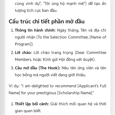
cùng vinh dự", "Tôi ủng hộ mạnh mẽ"
) để tạo ấn
tượng tích cực ban đầu.
Cấu trúc chi tiết phần mở đầu
Thông tin hành chính:
Ngày tháng, Tên và địa chỉ
người nhận (
To the Selection Committee, [Name of
Program]
).
Lời chào:
Lời chào trang trọng (
Dear Committee
Members,
hoặc
Kính gửi Hội đồng xét duyệt
).
Câu mở đầu (The Hook):
Nêu tên ứng viên và tên
học bổng mà người viết đang giới thiệu.
Ví dụ: "I am delighted to recommend [Applicant’s Full
Name] for your prestigious [Scholarship Name]."
Thiết lập bối cảnh:
Giải thích mối quan hệ và thời
gian quen biết.