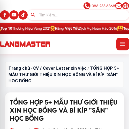
086.233.6368
g Hiệu Vàng 2021
Hàng Việt Tốt
Dịch Vụ Hoàn Hảo 2016
Top 1
Thương Hiệ
Trang chủ
CV / Cover Letter xin việc
TỔNG HỢP 5+
/
/
MẪU THƯ GIỚI THIỆU XIN HỌC BỔNG VÀ BÍ KÍP "SĂN"
HỌC BỔNG
TỔNG HỢP 5+ MẪU THƯ GIỚI THIỆU
XIN HỌC BỔNG VÀ BÍ KÍP "SĂN"
HỌC BỔNG