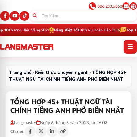
086.233.6368
u Vàng 2021
Hàng Việt Tốt
Dịch Vụ Hoàn Hảo 2016
Top 1
Thương Hiệu Giá
Trang chủ
Kiến thức chuyên ngành
TỔNG HỢP 45+
/
/
THUẬT NGỮ TÀI CHÍNH TIẾNG ANH PHỔ BIẾN NHẤT
TỔNG HỢP 45+ THUẬT NGỮ TÀI
CHÍNH TIẾNG ANH PHỔ BIẾN NHẤT
Langmaster
Ngày 6 tháng 6 năm 2023, lúc 16:08
Chia sẻ: