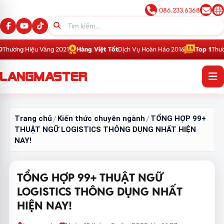
086.233.6368
 2021
Hàng Việt Tốt
Dịch Vụ Hoàn Hảo 2016
Top 1
Thương Hiệu Giáo Dục 
Trang chủ
Kiến thức chuyên ngành
TỔNG HỢP 99+
/
/
THUẬT NGỮ LOGISTICS THÔNG DỤNG NHẤT HIỆN
NAY!
TỔNG HỢP 99+ THUẬT NGỮ
LOGISTICS THÔNG DỤNG NHẤT
HIỆN NAY!