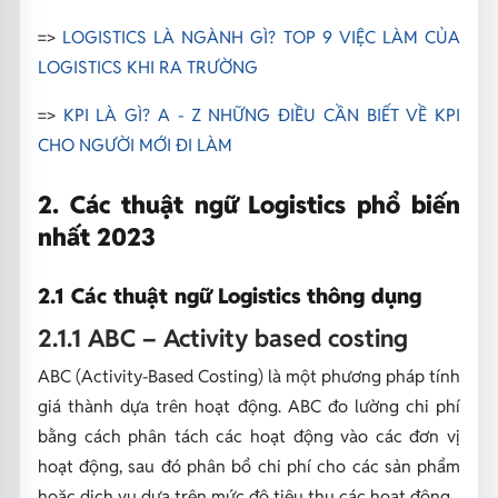
=>
LOGISTICS LÀ NGÀNH GÌ? TOP 9 VIỆC LÀM CỦA
LOGISTICS KHI RA TRƯỜNG
=>
KPI LÀ GÌ? A - Z NHỮNG ĐIỀU CẦN BIẾT VỀ KPI
CHO NGƯỜI MỚI ĐI LÀM
2. Các thuật ngữ Logistics phổ biến
nhất 2023
2.1 Các thuật ngữ Logistics thông dụng
2.1.1 ABC – Activity based costing
ABC (Activity-Based Costing) là một phương pháp tính
giá thành dựa trên hoạt động. ABC đo lường chi phí
bằng cách phân tách các hoạt động vào các đơn vị
hoạt động, sau đó phân bổ chi phí cho các sản phẩm
hoặc dịch vụ dựa trên mức độ tiêu thụ các hoạt động.