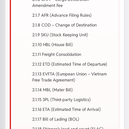
Amendment Fee
2.1.7 AFR (Advance Filing Rules)
2.1.8 COD – Change of Destination
2.1.9 SKU (Stock Keeping Unit)
2.1.10 HBL (House Bill)
2.1.11 Freight Consolidation
2.1.12 ETD (Estimated Time of Departure)
2.1.13 EVFTA (European Union – Vietnam
Free Trade Agreement)
2.1.14 MBL (Mater Bill)
2.1.15 3PL (Third-party Logistics)
2.1.16 ETA (Estimated Time of Arrival)
2.1.17 Bill of Lading (BOL)
2.1.18 Shipper’s load and count (SLAC)