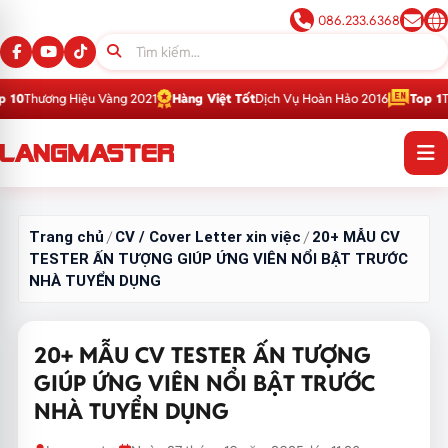
086.233.6368
iệu Vàng 2021
Hàng Việt Tốt
Dịch Vụ Hoàn Hảo 2016
Top 1
Thương Hiệu G
Trang chủ
CV / Cover Letter xin việc
20+ MẪU CV
/
/
TESTER ẤN TƯỢNG GIÚP ỨNG VIÊN NỔI BẬT TRƯỚC
NHÀ TUYỂN DỤNG
20+ MẪU CV TESTER ẤN TƯỢNG
GIÚP ỨNG VIÊN NỔI BẬT TRƯỚC
NHÀ TUYỂN DỤNG