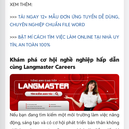
XEM THÊM:
>>>
TẢI NGAY 12+ MẪU ĐƠN ỨNG TUYỂN DỄ DÙNG,
CHUYÊN NGHIỆP CHUẨN FILE WORD
>>>
BẬT MÍ CÁCH TÌM VIỆC LÀM ONLINE TẠI NHÀ UY
TÍN, AN TOÀN 100%
Khám phá cơ hội nghề nghiệp hấp dẫn
cùng Langmaster Careers
Nếu bạn đang tìm kiếm một môi trường làm việc năng
động, sáng tạo và có cơ hội phát triển bản thân không