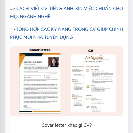
=>
CÁCH VIẾT CV TIẾNG ANH XIN VIỆC CHUẨN CHO
MỌI NGÀNH NGHỀ
=>
TỔNG HỢP CÁC KỸ NĂNG TRONG CV GIÚP CHINH
PHỤC MỌI NHÀ TUYỂN DỤNG
Cover letter khác gì CV?