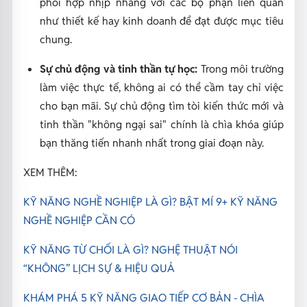
phối hợp nhịp nhàng với các bộ phận liên quan
như thiết kế hay kinh doanh để đạt được mục tiêu
chung.
Sự chủ động và tinh thần tự học:
Trong môi trường
làm việc thực tế, không ai có thể cầm tay chỉ việc
cho bạn mãi. Sự chủ động tìm tòi kiến thức mới và
tinh thần "không ngại sai" chính là chìa khóa giúp
bạn thăng tiến nhanh nhất trong giai đoạn này.
XEM THÊM:
KỸ NĂNG NGHỀ NGHIỆP LÀ GÌ? BẬT MÍ 9+ KỸ NĂNG
NGHỀ NGHIỆP CẦN CÓ
KỸ NĂNG TỪ CHỐI LÀ GÌ? NGHỆ THUẬT NÓI
“KHÔNG” LỊCH SỰ & HIỆU QUẢ
KHÁM PHÁ 5 KỸ NĂNG GIAO TIẾP CƠ BẢN - CHÌA