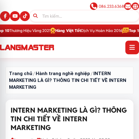
086.233.6368
iệu Vàng 2021
Hàng Việt Tốt
Dịch Vụ Hoàn Hảo 2016
Top 1
Thương Hiệu G
Trang chủ
Hành trang nghề nghiệp
INTERN
/
/
MARKETING LÀ GÌ? THÔNG TIN CHI TIẾT VỀ INTERN
MARKETING
INTERN MARKETING LÀ GÌ? THÔNG
TIN CHI TIẾT VỀ INTERN
MARKETING