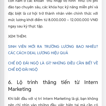
còn nằm ở các khoản "thu nhập vô hình" như: chi phí
đào tạo chuyên sâu, các khóa học kỹ năng miễn phí và
đặc biệt là cơ hội trở thành nhân viên chính thức với
mức lương khởi điểm từ 8.000.000 – 12.000.000 VNĐ
ngay sau kỳ thực tập.
XEM THÊM:
SINH VIÊN MỚI RA TRƯỜNG LƯƠNG BAO NHIÊU?
CÁC CÁCH DEAL LƯƠNG HIỆU QUẢ
CHẾ ĐỘ ĐÃI NGỘ LÀ GÌ? NHỮNG ĐIỀU CẦN BIẾT VỀ
CHẾ ĐỘ ĐÃI NGỘ
6. Lộ trình thăng tiến từ Intern
Marketing
Khi bắt đầu với vị trí Intern Marketing là gì, bạn không
nên chỉ nhìn vào những đầu việc hiện tại mà cần có