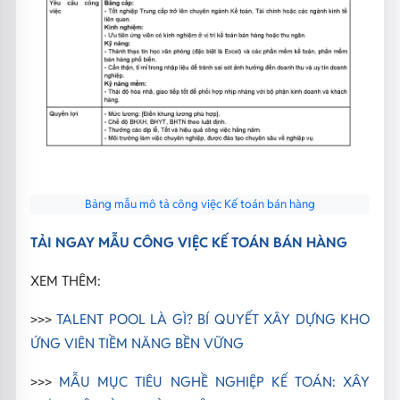
Bảng mẫu mô tả công việc Kế toán bán hàng
TẢI NGAY MẪU CÔNG VIỆC KẾ TOÁN BÁN HÀNG
XEM THÊM:
>>>
TALENT POOL LÀ GÌ? BÍ QUYẾT XÂY DỰNG KHO
ỨNG VIÊN TIỀM NĂNG BỀN VỮNG
>>>
MẪU MỤC TIÊU NGHỀ NGHIỆP KẾ TOÁN: XÂY