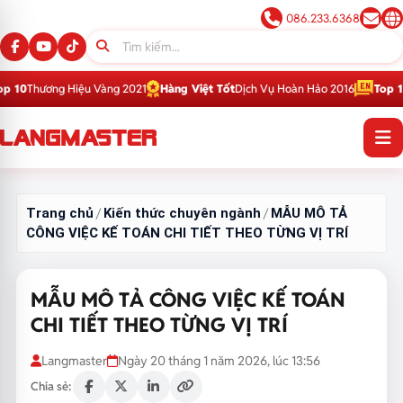
086.233.6368
iệu Vàng 2021
Hàng Việt Tốt
Dịch Vụ Hoàn Hảo 2016
Top 1
Thương Hiệu G
Trang chủ
Kiến thức chuyên ngành
MẪU MÔ TẢ
/
/
CÔNG VIỆC KẾ TOÁN CHI TIẾT THEO TỪNG VỊ TRÍ
MẪU MÔ TẢ CÔNG VIỆC KẾ TOÁN
CHI TIẾT THEO TỪNG VỊ TRÍ
Langmaster
Ngày 20 tháng 1 năm 2026, lúc 13:56
Chia sẻ: