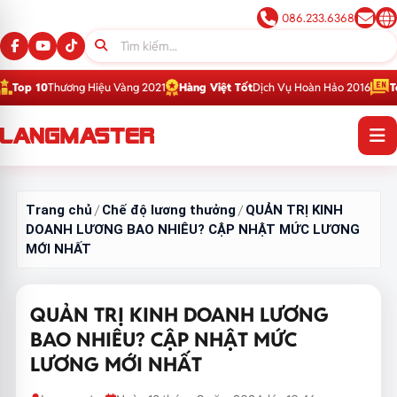
086.233.6368
ơng Hiệu Vàng 2021
Hàng Việt Tốt
Dịch Vụ Hoàn Hảo 2016
Top 1
Thương H
Trang chủ
Chế độ lương thưởng
QUẢN TRỊ KINH
/
/
DOANH LƯƠNG BAO NHIÊU? CẬP NHẬT MỨC LƯƠNG
MỚI NHẤT
QUẢN TRỊ KINH DOANH LƯƠNG
BAO NHIÊU? CẬP NHẬT MỨC
LƯƠNG MỚI NHẤT