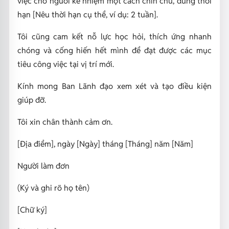
việc cho người kế nhiệm một cách chỉn chu, đúng thời
hạn [Nêu thời hạn cụ thể, ví dụ: 2 tuần].
Tôi cũng cam kết nỗ lực học hỏi, thích ứng nhanh
chóng và cống hiến hết mình để đạt được các mục
tiêu công việc tại vị trí mới.
Kính mong Ban Lãnh đạo xem xét và tạo điều kiện
giúp đỡ.
Tôi xin chân thành cảm ơn.
[Địa điểm], ngày [Ngày] tháng [Tháng] năm [Năm]
Người làm đơn
(Ký và ghi rõ họ tên)
[Chữ ký]