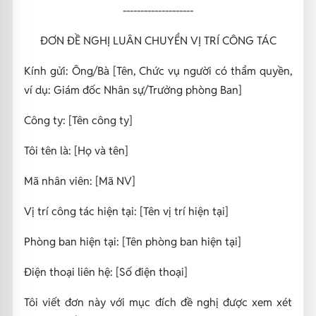
--------------------
ĐƠN ĐỀ NGHỊ LUÂN CHUYỂN VỊ TRÍ CÔNG TÁC
Kính gửi: Ông/Bà [Tên, Chức vụ người có thẩm quyền,
ví dụ: Giám đốc Nhân sự/Trưởng phòng Ban]
Công ty: [Tên công ty]
Tôi tên là: [Họ và tên]
Mã nhân viên: [Mã NV]
Vị trí công tác hiện tại: [Tên vị trí hiện tại]
Phòng ban hiện tại: [Tên phòng ban hiện tại]
Điện thoại liên hệ: [Số điện thoại]
Tôi viết đơn này với mục đích đề nghị được xem xét