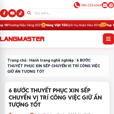
086.233.6368
Hiệu Vàng 2021
Hàng Việt Tốt
Dịch Vụ Hoàn Hảo 2016
Top 1
Thương Hiệu 
Trang chủ
Hành trang nghề nghiệp
6 BƯỚC
/
/
THUYẾT PHỤC XIN SẾP CHUYỂN VỊ TRÍ CÔNG VIỆC
GIỮ ẤN TƯỢNG TỐT
6 BƯỚC THUYẾT PHỤC XIN SẾP
CHUYỂN VỊ TRÍ CÔNG VIỆC GIỮ ẤN
TƯỢNG TỐT