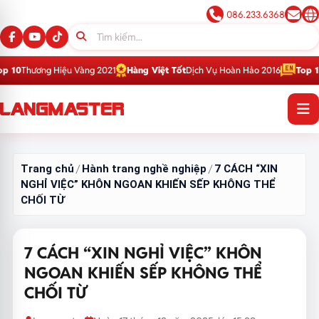
086.233.6368
ệu Vàng 2021
Hàng Việt Tốt
Dịch Vụ Hoàn Hảo 2016
Top 1
Thương Hiệu Gi
Trang chủ
Hành trang nghề nghiệp
7 CÁCH “XIN
/
/
NGHỈ VIỆC” KHÔN NGOAN KHIẾN SẾP KHÔNG THỂ
CHỐI TỪ
7 CÁCH “XIN NGHỈ VIỆC” KHÔN
NGOAN KHIẾN SẾP KHÔNG THỂ
CHỐI TỪ