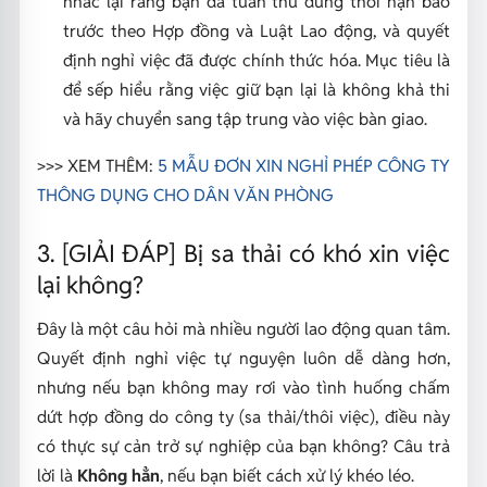
nhắc lại rằng bạn đã tuân thủ đúng thời hạn báo
trước theo Hợp đồng và Luật Lao động, và quyết
định nghỉ việc đã được chính thức hóa. Mục tiêu là
để sếp hiểu rằng việc giữ bạn lại là không khả thi
và hãy chuyển sang tập trung vào việc bàn giao.
>>> XEM THÊM:
5 MẪU ĐƠN XIN NGHỈ PHÉP CÔNG TY
THÔNG DỤNG CHO DÂN VĂN PHÒNG
3. [GIẢI ĐÁP] Bị sa thải có khó xin việc
lại không?
Đây là một câu hỏi mà nhiều người lao động quan tâm.
Quyết định nghỉ việc tự nguyện luôn dễ dàng hơn,
nhưng nếu bạn không may rơi vào tình huống chấm
dứt hợp đồng do công ty (sa thải/thôi việc), điều này
có thực sự cản trở sự nghiệp của bạn không? Câu trả
lời là
Không hẳn
, nếu bạn biết cách xử lý khéo léo.