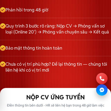
Phản hồi trong 48 giờ
Quy trình 3 bước rõ ràng: Nộp CV → Phỏng vấn sơ
loại (Online 20') → Phỏng vấn chuyên sâu → Kết quả
Bảo mật thông tin hoàn toàn
Chưa có vị trí phù hợp? Để lại thông tin — chúng tôi
liên hệ khi có vị trí mới
NỘP CV ỨNG TUYỂN
Điền thông tin bên dưới - HR sẽ liên hệ bạn trong 48 giờ làm việc