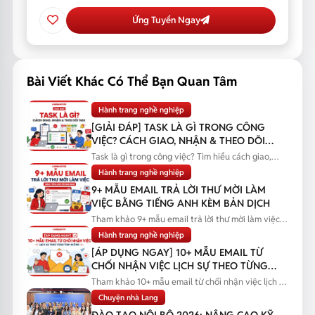
Ứng Tuyển Ngay
Bài Viết Khác Có Thể Bạn Quan Tâm
Hành trang nghề nghiệp
[GIẢI ĐÁP] TASK LÀ GÌ TRONG CÔNG
VIỆC? CÁCH GIAO, NHẬN & THEO DÕI
TASK
Task là gì trong công việc? Tìm hiểu cách giao,
nhận và theo dõi task...
Hành trang nghề nghiệp
9+ MẪU EMAIL TRẢ LỜI THƯ MỜI LÀM
VIỆC BẰNG TIẾNG ANH KÈM BẢN DỊCH
Tham khảo 9+ mẫu email trả lời thư mời làm việc
bằng tiếng Anh kèm bản...
Hành trang nghề nghiệp
[ÁP DỤNG NGAY] 10+ MẪU EMAIL TỪ
CHỐI NHẬN VIỆC LỊCH SỰ THEO TỪNG
TÌNH HUỐNG
Tham khảo 10+ mẫu email từ chối nhận việc lịch sự
theo từng tình huống...
Chuyện nhà Lang
ĐÀO TẠO NỘI BỘ 2026: NÂNG CAO KỸ