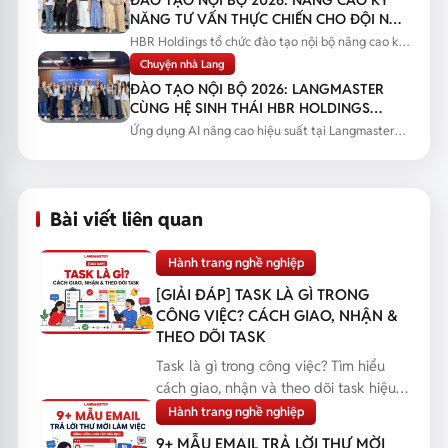
NĂNG TƯ VẤN THỰC CHIẾN CHO ĐỘI NGŨ
SALES
HBR Holdings tổ chức đào tạo nội bộ nâng cao kỹ
năng tư vấn thực chiến...
Chuyện nhà Lang
ĐÀO TẠO NỘI BỘ 2026: LANGMASTER
CÙNG HỆ SINH THÁI HBR HOLDINGS
NÂNG CAO NĂNG LỰC ỨNG DỤNG AI
Ứng dụng AI nâng cao hiệu suất tại Langmaster
qua chương trình đào tạo...
Bài viết liên quan
Hành trang nghề nghiệp
[GIẢI ĐÁP] TASK LÀ GÌ TRONG
CÔNG VIỆC? CÁCH GIAO, NHẬN &
THEO DÕI TASK
Task là gì trong công việc? Tìm hiểu
cách giao, nhận và theo dõi task hiệu
quả, giúp bạn q...
Hành trang nghề nghiệp
9+ MẪU EMAIL TRẢ LỜI THƯ MỜI