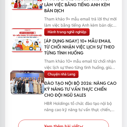
LÀM VIỆC BẰNG TIẾNG ANH KÈM
BẢN DỊCH
Tham khảo 9+ mẫu email trả lời thư mời
làm việc bằng tiếng Anh kèm bản dịch,
giúp bạn phản...
Hành trang nghề nghiệp
[ÁP DỤNG NGAY] 10+ MẪU EMAIL
TỪ CHỐI NHẬN VIỆC LỊCH SỰ THEO
TỪNG TÌNH HUỐNG
Tham khảo 10+ mẫu email từ chối nhận
việc lịch sự theo từng tình huống, giúp
bạn phản hồi...
Chuyện nhà Lang
ĐÀO TẠO NỘI BỘ 2026: NÂNG CAO
KỸ NĂNG TƯ VẤN THỰC CHIẾN
CHO ĐỘI NGŨ SALES
HBR Holdings tổ chức đào tạo nội bộ
nâng cao kỹ năng tư vấn thực chiến,
giúp đội ngũ Sales...
Xem thêm bài viết