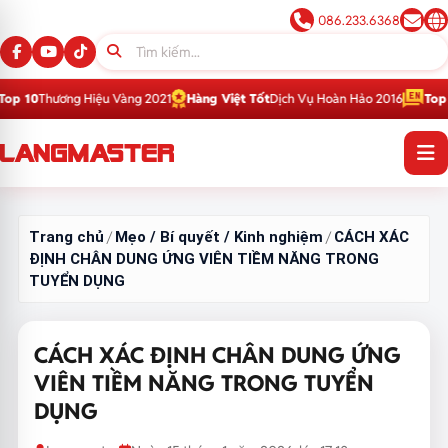
086.233.6368
Hiệu Vàng 2021
Hàng Việt Tốt
Dịch Vụ Hoàn Hảo 2016
Top 1
Thương Hiệu 
Trang chủ
Mẹo / Bí quyết / Kinh nghiệm
CÁCH XÁC
/
/
ĐỊNH CHÂN DUNG ỨNG VIÊN TIỀM NĂNG TRONG
TUYỂN DỤNG
CÁCH XÁC ĐỊNH CHÂN DUNG ỨNG
VIÊN TIỀM NĂNG TRONG TUYỂN
DỤNG