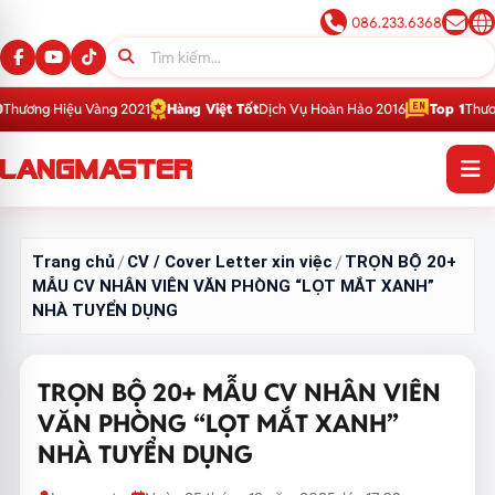
086.233.6368
ng 2021
Hàng Việt Tốt
Dịch Vụ Hoàn Hảo 2016
Top 1
Thương Hiệu Giáo Dụ
Trang chủ
CV / Cover Letter xin việc
TRỌN BỘ 20+
/
/
MẪU CV NHÂN VIÊN VĂN PHÒNG “LỌT MẮT XANH”
NHÀ TUYỂN DỤNG
TRỌN BỘ 20+ MẪU CV NHÂN VIÊN
VĂN PHÒNG “LỌT MẮT XANH”
NHÀ TUYỂN DỤNG