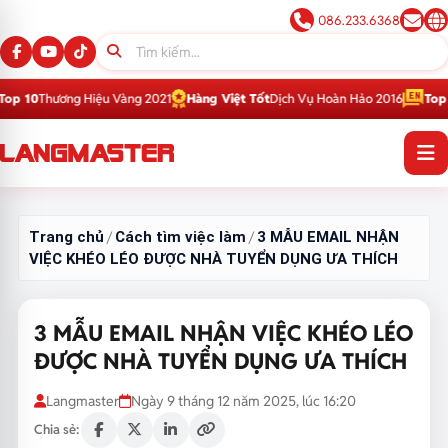
086.233.6368
 Hiệu Vàng 2021
Hàng Việt Tốt
Dịch Vụ Hoàn Hảo 2016
Top 1
Thương Hiệu
Trang chủ
Cách tìm việc làm
3 MẪU EMAIL NHẬN
/
/
VIỆC KHÉO LÉO ĐƯỢC NHÀ TUYỂN DỤNG ƯA THÍCH
3 MẪU EMAIL NHẬN VIỆC KHÉO LÉO
ĐƯỢC NHÀ TUYỂN DỤNG ƯA THÍCH
Langmaster
Ngày 9 tháng 12 năm 2025, lúc 16:20
Chia sẻ: