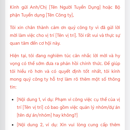
Kính gửi Anh/Chị [Tên Người Tuyển Dụng] hoặc Bộ
phận Tuyển dụng [Tên Công ty],
Tôi xin chân thành cảm ơn quý công ty vì đã gửi lời
mời làm việc cho vị trí [Tên vị trí]. Tôi rất vui và thực sự
quan tâm đến cơ hội này.
Hiện tại, tôi đang nghiêm túc cân nhắc lời mời và hy
vọng có thể sớm đưa ra phản hồi chính thức. Để giúp
tôi hiểu rõ hơn và có quyết định tốt nhất, tôi kính
mong quý công ty hỗ trợ làm rõ thêm một số thông
tin:
[Nội dung 1, ví dụ:
Phạm vi công việc cụ thể của vị
trí [Tên vị trí] có bao gồm việc quản lý nhóm/dự án
[tên dự án/nhóm] hay không?
]
[Nội dung 2, ví dụ:
Xin vui lòng cung cấp thêm