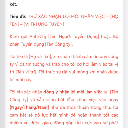
kết.
Tiêu đề:
THƯ XÁC NHẬN LỜI MỜI NHẬN VIỆC – [HỌ
TÊN] – [VỊ TRÍ ỨNG TUYỂN]
Kính gửi Anh/Chị [Tên Người Tuyển Dụng] hoặc Bộ
phận Tuyển dụng [Tên Công ty],
Tôi tên là [Họ và Tên], xin chân thành cảm ơn quý công
ty vì đã tin tưởng và trao cho tôi cơ hội làm việc tại vị
trí [Tên vị trí]. Tôi thực sự rất vui mừng khi nhận được
lời mời này.
Tôi xin xác nhận
đồng ý nhận lời mời làm việc
tại [Tên
Công ty] và sẵn sàng bắt đầu công việc vào ngày
[Ngày/Tháng/Năm]
như đã thỏa thuận trong thư. Tôi
cam kết sẽ nỗ lực hết mình để hoàn thành tốt các
nhiệm vụ được giao, đóng góp tích cực vào sự phát