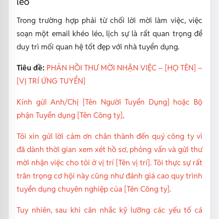
léo
Trong trường hợp phải từ chối lời mời làm việc, việc
soạn một email khéo léo, lịch sự là rất quan trọng để
duy trì mối quan hệ tốt đẹp với nhà tuyển dụng.
Tiêu đề:
PHẢN HỒI THƯ MỜI NHẬN VIỆC – [HỌ TÊN] –
[VỊ TRÍ ỨNG TUYỂN]
Kính gửi Anh/Chị [Tên Người Tuyển Dụng] hoặc Bộ
phận Tuyển dụng [Tên Công ty],
Tôi xin gửi lời cảm ơn chân thành đến quý công ty vì
đã dành thời gian xem xét hồ sơ, phỏng vấn và gửi thư
mời nhận việc cho tôi ở vị trí [Tên vị trí]. Tôi thực sự rất
trân trọng cơ hội này cũng như đánh giá cao quy trình
tuyển dụng chuyên nghiệp của [Tên Công ty].
Tuy nhiên, sau khi cân nhắc kỹ lưỡng các yếu tố cá