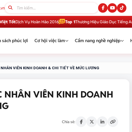
.vn
ịch Vụ Hoàn Hảo 2016
Top 1
Thương Hiệu Giáo Dục Tiếng Anh Việt N
 sách phúc lợi
Cơ hội việc làm
Cẩm nang nghề nghiệp
C NHÂN VIÊN KINH DOANH & CHI TIẾT VỀ MỨC LƯƠNG
C NHÂN VIÊN KINH DOANH
NG
Chia sẻ: