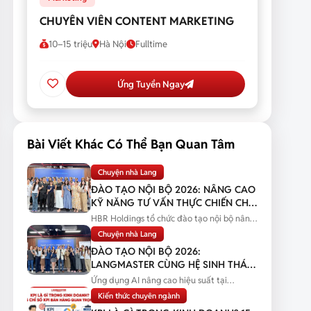
CHUYÊN VIÊN CONTENT MARKETING
10–15 triệu
Hà Nội
Fulltime
Ứng Tuyển Ngay
Bài Viết Khác Có Thể Bạn Quan Tâm
Chuyện nhà Lang
ĐÀO TẠO NỘI BỘ 2026: NÂNG CAO
KỸ NĂNG TƯ VẤN THỰC CHIẾN CHO
ĐỘI NGŨ SALES
HBR Holdings tổ chức đào tạo nội bộ nâng
cao kỹ năng tư vấn thực chiến...
Chuyện nhà Lang
ĐÀO TẠO NỘI BỘ 2026:
LANGMASTER CÙNG HỆ SINH THÁI
HBR HOLDINGS NÂNG CAO NĂNG
Ứng dụng AI nâng cao hiệu suất tại
LỰC ỨNG DỤNG AI
Langmaster qua chương trình đào tạo...
Kiến thức chuyên ngành