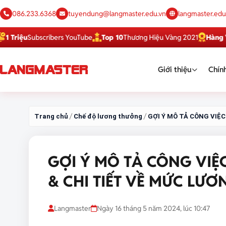
086.233.6368
tuyendung@langmaster.edu.vn
langmaster.edu
ubscribers YouTube
Top 10
Thương Hiệu Vàng 2021
Hàng Việt Tốt
D
Giới thiệu
Chính
/
/
Trang chủ
Chế độ lương thưởng
GỢI Ý MÔ TẢ CÔNG VIỆ
GỢI Ý MÔ TẢ CÔNG VIỆ
& CHI TIẾT VỀ MỨC LƯƠ
Langmaster
Ngày 16 tháng 5 năm 2024, lúc 10:47