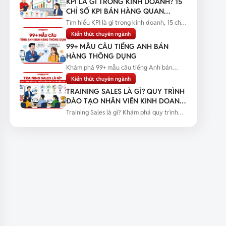
KPI LÀ GÌ TRONG KINH DOANH? 15
CHỈ SỐ KPI BÁN HÀNG QUAN
TRỌNG
Tìm hiểu KPI là gì trong kinh doanh, 15 chỉ
số KPI bán hàng quan trọng...
Kiến thức chuyên ngành
99+ MẪU CÂU TIẾNG ANH BÁN
HÀNG THÔNG DỤNG
Khám phá 99+ mẫu câu tiếng Anh bán
hàng thông dụng kèm tình huống thực...
Kiến thức chuyên ngành
TRAINING SALES LÀ GÌ? QUY TRÌNH
ĐÀO TẠO NHÂN VIÊN KINH DOANH
HIỆU QUẢ
Training Sales là gì? Khám phá quy trình
đào tạo nhân viên kinh doanh...