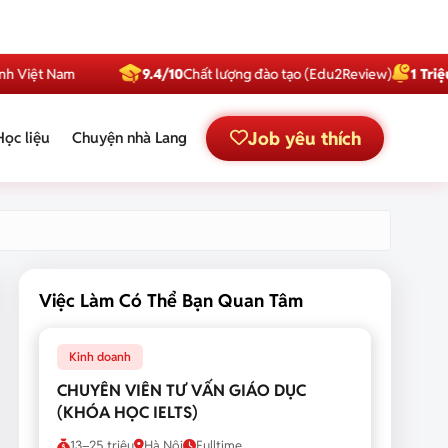
am
9.4/10
Chất lượng đào tạo (Edu2Review)
1 Triệu
Subscrib
Job yêu thích
Học liệu
Chuyện nhà Lang
Việc Làm Có Thể Bạn Quan Tâm
Kinh doanh
CHUYÊN VIÊN TƯ VẤN GIÁO DỤC
(KHÓA HỌC IELTS)
13–25 triệu
Hà Nội
Fulltime