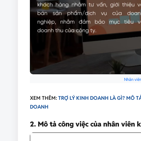
Nhân viên
XEM THÊM:
TRỢ LÝ KINH DOANH LÀ GÌ? MÔ T
DOANH
2. Mô tả công việc của nhân viên k