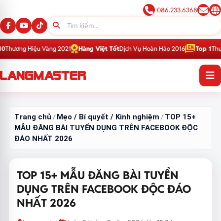
086.233.6368
u Vàng 2021
Hàng Việt Tốt
Dịch Vụ Hoàn Hảo 2016
Top 1
Thương Hiệu Giá
Trang chủ
Mẹo / Bí quyết / Kinh nghiệm
TOP 15+
/
/
MẪU ĐĂNG BÀI TUYỂN DỤNG TRÊN FACEBOOK ĐỘC
ĐÁO NHẤT 2026
TOP 15+ MẪU ĐĂNG BÀI TUYỂN
DỤNG TRÊN FACEBOOK ĐỘC ĐÁO
NHẤT 2026