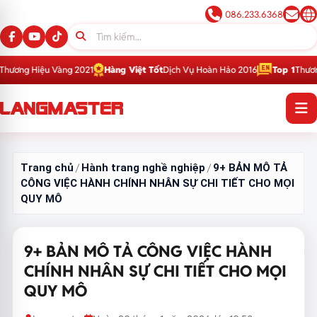
086.233.6368
 Vàng 2021
Hàng Việt Tốt
Dịch Vụ Hoàn Hảo 2016
Top 1
Thương Hiệu Giáo 
Trang chủ
Hành trang nghề nghiệp
9+ BẢN MÔ TẢ
/
/
CÔNG VIỆC HÀNH CHÍNH NHÂN SỰ CHI TIẾT CHO MỌI
QUY MÔ
9+ BẢN MÔ TẢ CÔNG VIỆC HÀNH
CHÍNH NHÂN SỰ CHI TIẾT CHO MỌI
QUY MÔ