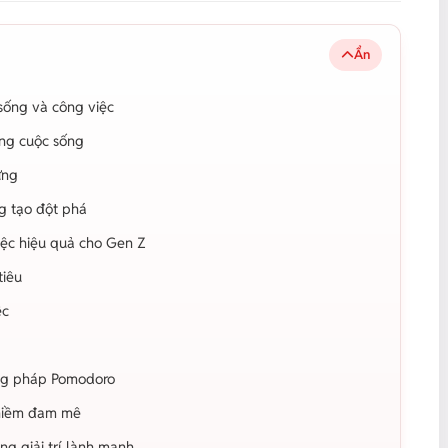
Ẩn
 sống và công việc
rong cuộc sống
ững
ng tạo đột phá
iệc hiệu quả cho Gen Z
tiêu
ệc
ơng pháp Pomodoro
à niềm đam mê
ng giải trí lành mạnh