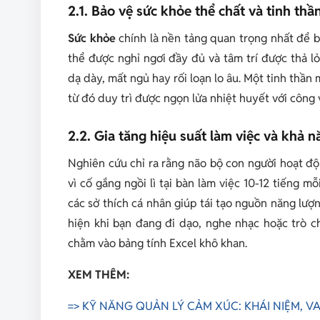
2.1. Bảo vệ sức khỏe thể chất và tinh th
Sức khỏe
chính là nền tảng quan trọng nhất để b
thể được nghỉ ngơi đầy đủ và tâm trí được thả l
dạ dày, mất ngủ hay rối loạn lo âu. Một tinh thần
từ đó duy trì được ngọn lửa nhiệt huyết với công 
2.2. Gia tăng hiệu suất làm việc và khả 
Nghiên cứu chỉ ra rằng não bộ con người hoạt độ
vì cố gắng ngồi lì tại bàn làm việc 10-12 tiếng m
các sở thích cá nhân giúp tái tạo nguồn năng lư
hiện khi bạn đang đi dạo, nghe nhạc hoặc trò 
chằm vào bảng tính Excel khô khan.
XEM THÊM:
=> KỸ NĂNG QUẢN LÝ CẢM XÚC: KHÁI NIỆM, V