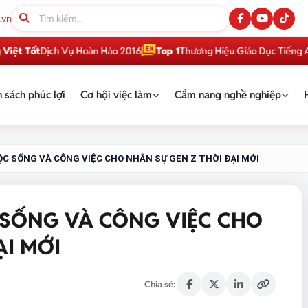
.vn
ốt
Dịch Vụ Hoàn Hảo 2016
Top 1
Thương Hiệu Giáo Dục Tiếng Anh Việ
 sách phúc lợi
Cơ hội việc làm
Cẩm nang nghề nghiệp
ỘC SỐNG VÀ CÔNG VIỆC CHO NHÂN SỰ GEN Z THỜI ĐẠI MỚI
 SỐNG VÀ CÔNG VIỆC CHO
ẠI MỚI
Chia sẻ: