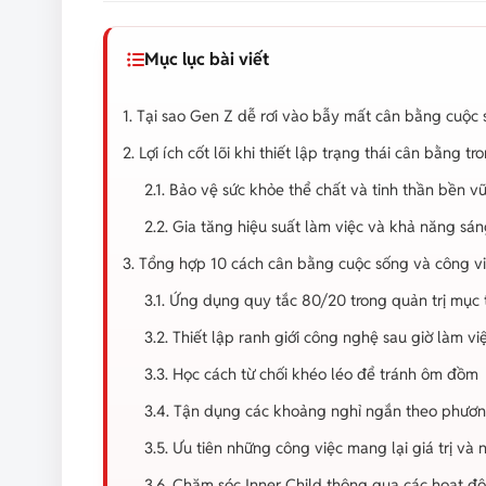
Mục lục bài viết
1. Tại sao Gen Z dễ rơi vào bẫy mất cân bằng cuộc
2. Lợi ích cốt lõi khi thiết lập trạng thái cân bằng t
2.1. Bảo vệ sức khỏe thể chất và tinh thần bền v
2.2. Gia tăng hiệu suất làm việc và khả năng sá
3. Tổng hợp 10 cách cân bằng cuộc sống và công v
3.1. Ứng dụng quy tắc 80/20 trong quản trị mục 
3.2. Thiết lập ranh giới công nghệ sau giờ làm vi
3.3. Học cách từ chối khéo léo để tránh ôm đồm
3.4. Tận dụng các khoảng nghỉ ngắn theo phư
3.5. Ưu tiên những công việc mang lại giá trị v
3.6. Chăm sóc Inner Child thông qua các hoạt độ