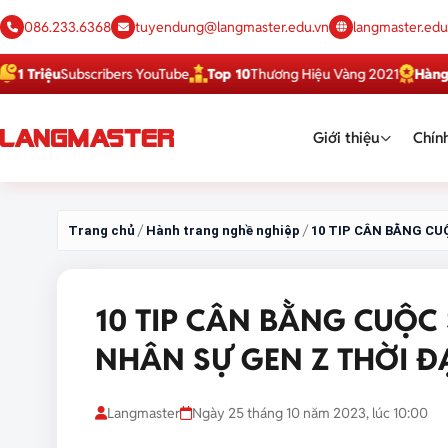
086.233.6368
tuyendung@langmaster.edu.vn
langmaster.edu
iệu
Subscribers YouTube
Top 10
Thương Hiệu Vàng 2021
Hàng Việt T
Giới thiệu
Chính
/
/
Trang chủ
Hành trang nghề nghiệp
10 TIP CÂN BẰNG CU
10 TIP CÂN BẰNG CUỘC
NHÂN SỰ GEN Z THỜI Đ
Langmaster
Ngày 25 tháng 10 năm 2023, lúc 10:00