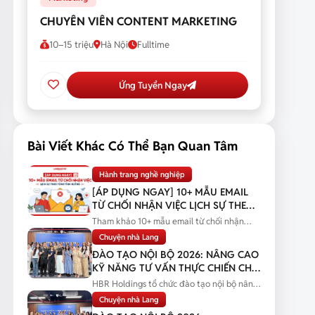
CHUYÊN VIÊN CONTENT MARKETING
10–15 triệu
Hà Nội
Fulltime
Ứng Tuyển Ngay
Bài Viết Khác Có Thể Bạn Quan Tâm
Hành trang nghề nghiệp
[ÁP DỤNG NGAY] 10+ MẪU EMAIL
TỪ CHỐI NHẬN VIỆC LỊCH SỰ THEO
TỪNG TÌNH HUỐNG
Tham khảo 10+ mẫu email từ chối nhận
việc lịch sự theo từng tình huống...
Chuyện nhà Lang
ĐÀO TẠO NỘI BỘ 2026: NÂNG CAO
KỸ NĂNG TƯ VẤN THỰC CHIẾN CHO
ĐỘI NGŨ SALES
HBR Holdings tổ chức đào tạo nội bộ nâng
cao kỹ năng tư vấn thực chiến...
Chuyện nhà Lang