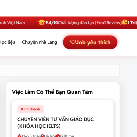
t Nam
9.4/10
Chất lượng đào tạo (Edu2Review)
1 Triệu
Subsc
Job yêu thích
Học liệu
Chuyện nhà Lang
Việc Làm Có Thể Bạn Quan Tâm
Kinh doanh
CHUYÊN VIÊN TƯ VẤN GIÁO DỤC
(KHÓA HỌC IELTS)
13–25 triệu
Hà Nội
Fulltime