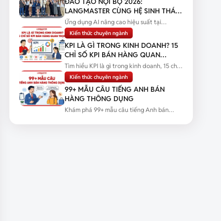
ĐÀO TẠO NỘI BỘ 2026:
LANGMASTER CÙNG HỆ SINH THÁI
HBR HOLDINGS NÂNG CAO NĂNG
Ứng dụng AI nâng cao hiệu suất tại
LỰC ỨNG DỤNG AI
Langmaster qua chương trình đào tạo...
Kiến thức chuyên ngành
KPI LÀ GÌ TRONG KINH DOANH? 15
CHỈ SỐ KPI BÁN HÀNG QUAN
TRỌNG
Tìm hiểu KPI là gì trong kinh doanh, 15 chỉ
số KPI bán hàng quan trọng...
Kiến thức chuyên ngành
99+ MẪU CÂU TIẾNG ANH BÁN
HÀNG THÔNG DỤNG
Khám phá 99+ mẫu câu tiếng Anh bán
hàng thông dụng kèm tình huống thực...