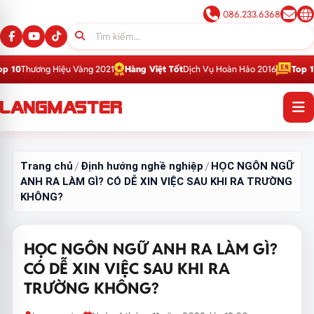
086.233.6368
Hiệu Vàng 2021
Hàng Việt Tốt
Dịch Vụ Hoàn Hảo 2016
Top 1
Thương Hiệu 
Trang chủ
Định hướng nghề nghiệp
HỌC NGÔN NGỮ
/
/
ANH RA LÀM GÌ? CÓ DỄ XIN VIỆC SAU KHI RA TRƯỜNG
KHÔNG?
HỌC NGÔN NGỮ ANH RA LÀM GÌ?
CÓ DỄ XIN VIỆC SAU KHI RA
TRƯỜNG KHÔNG?