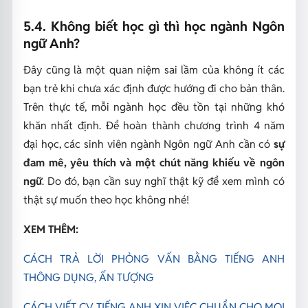
5.4. Không biết học gì thì học ngành Ngôn
ngữ Anh?
Đây cũng là một quan niệm sai lầm của không ít các
bạn trẻ khi chưa xác định được hướng đi cho bản thân.
Trên thực tế, mỗi ngành học đều tồn tại những khó
khăn nhất định. Để hoàn thành chương trình 4 năm
đại học, các sinh viên ngành Ngôn ngữ Anh cần có
sự
đam mê, yêu thích và một chút năng khiếu về ngôn
ngữ
. Do đó, bạn cần suy nghĩ thật kỹ để xem mình có
thật sự muốn theo học không nhé!
XEM THÊM:
CÁCH TRẢ LỜI PHỎNG VẤN BẰNG TIẾNG ANH
THÔNG DỤNG, ẤN TƯỢNG
CÁCH VIẾT CV TIẾNG ANH XIN VIỆC CHUẨN CHO MỌI