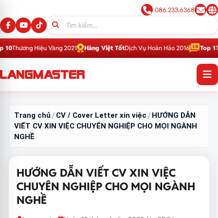
086.233.6368
iệu Vàng 2021
Hàng Việt Tốt
Dịch Vụ Hoàn Hảo 2016
Top 1
Thương Hiệu Gi
Trang chủ
CV / Cover Letter xin việc
HƯỚNG DẪN
/
/
VIẾT CV XIN VIỆC CHUYÊN NGHIỆP CHO MỌI NGÀNH
NGHỀ
HƯỚNG DẪN VIẾT CV XIN VIỆC
CHUYÊN NGHIỆP CHO MỌI NGÀNH
NGHỀ