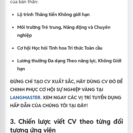
của bản thân:
Lộ trình Thăng tiến Không giới hạn
Môi trường Trẻ trung, Năng động và Chuyên
nghiệp
Cơ hội Học hỏi Tinh hoa Tri thức Toàn cầu
Lương thưởng Đa dạng Theo năng lực, Không Giới
hạn
ĐỪNG CHỈ TẠO CV XUẤT SẮC, HÃY DÙNG CV ĐÓ ĐỂ
CHINH PHỤC CƠ HỘI SỰ NGHIỆP VÀNG TẠI
LANGMASTER
. XEM NGAY CÁC VỊ TRÍ TUYỂN DỤNG
HẤP DẪN CỦA CHÚNG TÔI TẠI ĐÂY!
3. Chiến lược viết CV theo từng đối
tượng ứng viên