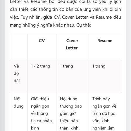
Letter và Resume, bởi đều được coi là sơ yếu lý lịch
cần thiết, các thông tin cơ bản của ứng viên khi đi xin
việc. Tuy nhiên, giữa CV, Cover Letter và Resume đều
mang những ý nghĩa khác nhau. Cụ thể:
CV
Cover
Resume
Letter
Về
1 - 2 trang
1 trang
1 trang
độ
dài
Nội
Giới thiệu
Nội dung
Trình bày
dung
ngắn gọn
thường bao
ngắn gọn về
về thông
gồm giới
trình độ học
tin cá nhân,
thiệu bản
vấn, kinh
kinh
thân, kinh
nghiệm làm