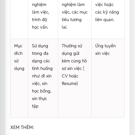
nghiệm
nghiệm làm
việc hoặc
làm việc,
việc, các mục
các kỹ năng
trình độ
tiêu tương
liên quan.
học vấn.
lai.
Mục
Sử dụng
Thường sử
Ứng tuyển
đích
trong đa
dụng gửi
xin việc
sử
dạng các
kèm cùng hồ
dụng
tình huống
sơ xin việc (
như: đi xin
CV hoặc
việc, xin
Resume)
học bổng,
xin thực
tập
XEM THÊM: